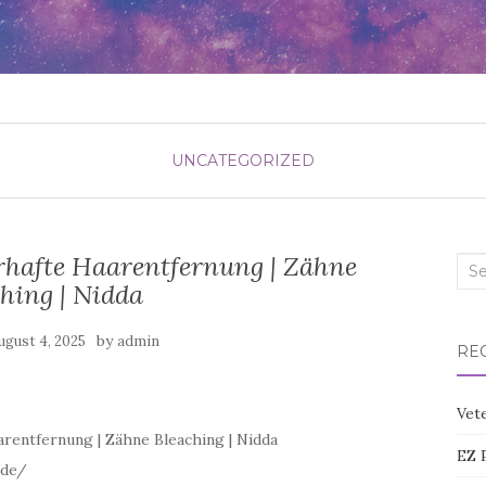
UNCATEGORIZED
rhafte Haarentfernung | Zähne
Sea
hing | Nidda
for:
by
ugust 4, 2025
admin
RE
Vete
rentfernung | Zähne Bleaching | Nidda
EZ 
.de/