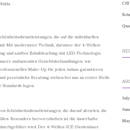
CJS 
Nidda
Sol
Qua
chönheitsdienstleistungen, die auf die individuellen
nd. Mit modernster Technik, darunter der 4-Wellen-
RE
ung und sanftes Zahnbleaching mit LED-Technologie,
Unsere umfassenden Gesichtsbehandlungen, wie
rofessionelles Make-Up für jeden Anlass garantieren
 und persönliche Beratung stehen bei uns an erster Stelle
AR
e Standards legen.
July
Jun
von Schönheitsdienstleistungen, die darauf abzielen, die
füllen. Besonders hervorzuheben ist die dauerhafte
May
 durchgeführt wird. Der 4-Wellen-ICE-Diodenlaser