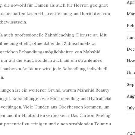
Apri
ng, die sowohl für Damen als auch für Herren geeignet
er dauerhaften Laser-Haarentfernung und berichten von
Mar
tbewusstsein.
Feb
a auch professionelle Zahnbleaching-Dienste an. Mit
Jan
hne aufgehellt, ohne dabei den Zahnschmelz zu
Dec
ngreichen Behandlungsmöglichkeiten von Mahshid
 nur auf die Haut, sondern auch auf ein strahlendes
Nov
d sauberen Ambiente wird jede Behandlung individuell
Oct
n.
Sep
dlungen ist ein weiterer Grund, warum Mahshid Beauty
Aug
on gilt. Behandlungen wie Microneedling und Hydrafacial
 zu verjüngen. Viele Kunden aus Oberhessen kommen, um
July
ren und ihr Hautbild zu verbessern. Das Carbon Peeling
ut porentief zu reinigen und einen strahlenden Teint zu
CA