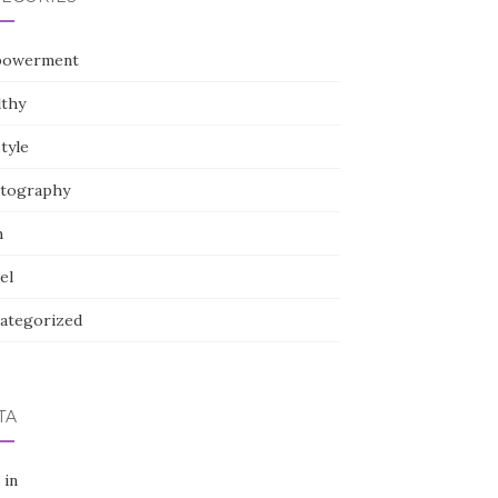
owerment
lthy
style
tography
h
el
ategorized
TA
 in