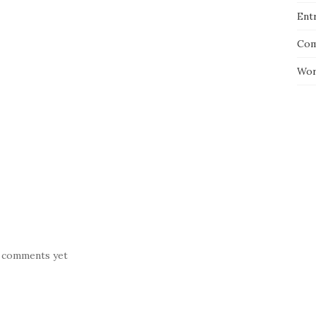
Entr
Com
Wor
 comments yet